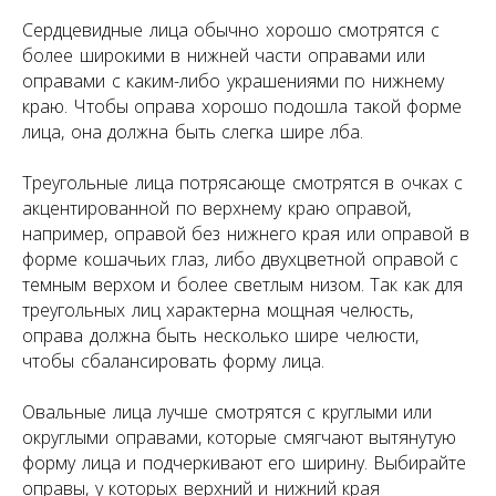
Жду звонка
Сердцевидные лица обычно хорошо смотрятся с
более широкими в нижней части оправами или
оправами с каким-либо украшениями по нижнему
краю. Чтобы оправа хорошо подошла такой форме
лица, она должна быть слегка шире лба.
ИП Матвеева Олеся Олеговна
Треугольные лица потрясающе смотрятся в очках с
ИНН
акцентированной по верхнему краю оправой,
165504091303
ОГРНИП
например, оправой без нижнего края или оправой в
325169000100092
форме кошачьих глаз, либо двухцветной оправой с
Политика
темным верхом и более светлым низом. Так как для
Публичная оферта
конфиденциальности
треугольных лиц характерна мощная челюсть,
© All Right Reserved. 2025.
оправа должна быть несколько шире челюсти,
чтобы сбалансировать форму лица.
Овальные лица лучше смотрятся с круглыми или
округлыми оправами, которые смягчают вытянутую
форму лица и подчеркивают его ширину. Выбирайте
оправы, у которых верхний и нижний края