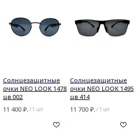
+7
Я согласен с политикой
конфиденциальности
Жду звонка
Солнцезащитные
Солнцезащитные
очки NEO LOOK 1478
очки NEO LOOK 1495
цв 002
цв 414
₽.
₽.
11 400
11 700
/
1 шт
/
1 шт
ИП Матвеева Олеся Олеговна
ИНН
165504091303
ОГРНИП
325169000100092