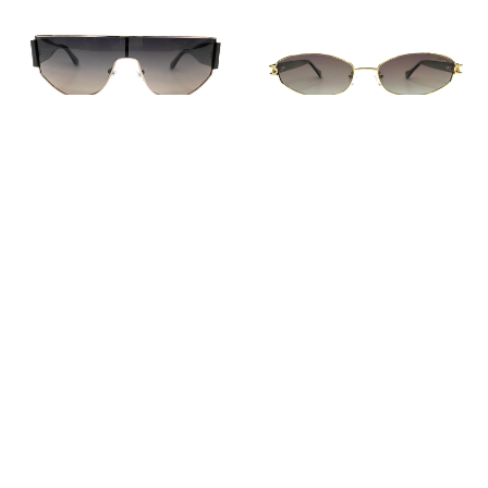
Политика
Публичная оферта
конфиденциальности
© All Right Reserved. 2025.
Солнцезащитные
Солнцезащитные
очки NEO LOOK 1461
очки VENTOE 7260
цв 002
цв 01
₽.
₽.
9 300
6 900
/
1 шт
/
1 шт