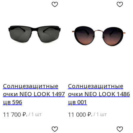
Солнцезащитные
Солнцезащитные
очки NEO LOOK 1497
очки NEO LOOK 1486
цв 596
цв 001
Закажите обратный
₽.
₽.
11 700
11 000
/
1 шт
/
1 шт
звонок