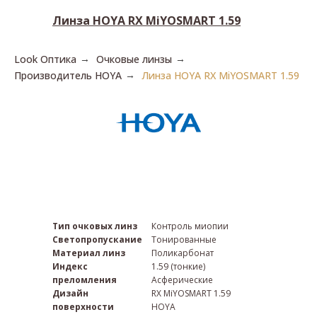
Загрузить рецепт
Линза HOYA RX MiYOSMART 1.59
Look Оптика
Очковые линзы
→
→
Производитель HOYA
Линза HOYA RX MiYOSMART 1.59
→
Тип очковых линз
Контроль миопии
Светопропускание
Тонированные
Материал линз
Поликарбонат
Индекс
1.59 (тонкие)
преломления
Асферические
Дизайн
RX MiYOSMART 1.59
поверхности
HOYA