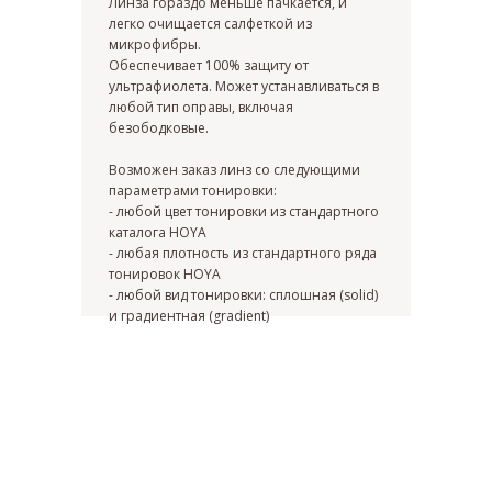
Линза гораздо меньше пачкается, и
легко очищается салфеткой из
микрофибры.
Я согласен с политикой
конфиденциальности
Обеспечивает 100% защиту от
ультрафиолета. Может устанавливаться в
Жду звонка
любой тип оправы, включая
безободковые.
Возможен заказ линз со следующими
параметрами тонировки:
- любой цвет тонировки из стандартного
каталога HOYA
ИП Матвеева Олеся Олеговна
- любая плотность из стандартного ряда
ИНН
тонировок HOYA
165504091303
- любой вид тонировки: сплошная (solid)
ОГРНИП
и градиентная (gradient)
325169000100092
Политика
Публичная оферта
конфиденциальности
© All Right Reserved. 2025.