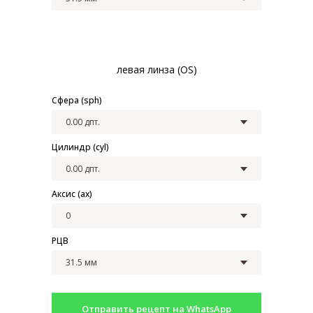
левая линза (OS)
Сфера (sph)
Цилиндр (cyl)
Аксис (ax)
РЦВ
Отправить рецепт на WhatsApp