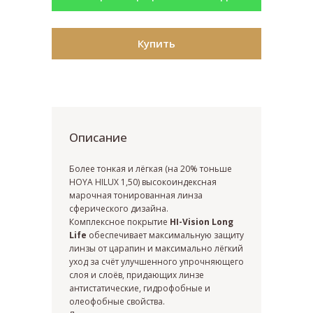
Купить
Описание
Закажите обратный
Более тонкая и лёгкая (на 20% тоньше
HOYA HILUX 1,50) высокоиндексная
звонок
марочная тонированная линза
сферического дизайна.
Комплексное покрытие
HI-Vision Long
Life
обеспечивает максимальную защиту
линзы от царапин и максимально лёгкий
уход за счёт улучшенного упрочняющего
+7
слоя и слоёв, придающих линзе
антистатические, гидрофобные и
олеофобные свойства.