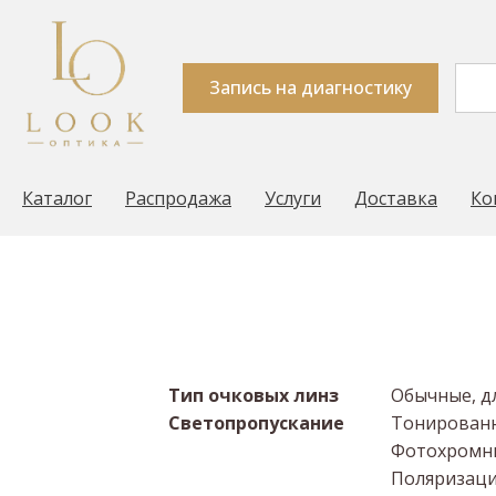
Линза HOYA Hilux 
Запись на диагностику
Look Оптика
Очковые линзы
Производит
→
→
Каталог
Распродажа
Услуги
Доставка
Ко
Тип очковых линз
Обычные, д
Светопропускание
Тонирован
Фотохромн
Поляризац