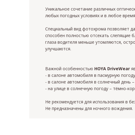
Уникальное сочетание различных оптичес
любых погодных условиях и в любое время
Специальный вид фотохрома позволяет да
способен полностью отсекать слепящие бли
глаза водителя меньше утомляются, остро
улучшаются.
Важной особенностью
HOYA DriveWear
яв
- в салоне автомобиля в пасмурную погод
- в салоне автомобиля в солнечный день –
- на улице в солнечную погоду – тёмно-ко
Не рекомендуется для использования в бе
Не предназначены для ночного вождения.
Закажите обратный звон