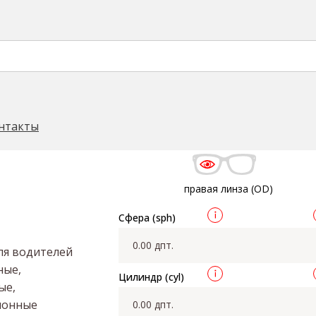
DriveWear 1.5 HVLL
ель HOYA
HOYA Hilux DriveWear 1.5 HVLL
→
нтакты
правая линза (OD)
Сфера (sph)
ля водителей
ные,
Цилиндр (cyl)
ые,
ионные