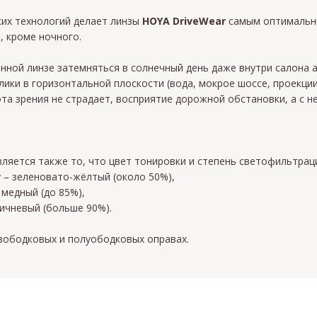
ких технологий делает линзы
HOYA DriveWear
самым оптимальн
, кроме ночного.
нной линзе затемняться в солнечный день даже внутри салона
ки в горизонтальной плоскости (вода, мокрое шоссе, проекции 
та зрения не страдает, восприятие дорожной обстановки, а с н
ляется также то, что цвет тонировки и степень светофильтрац
у – зеленовато-жёлтый (около 50%),
 медный (до 85%),
ричневый (больше 90%).
зободковых и полуободковых оправах.
ок