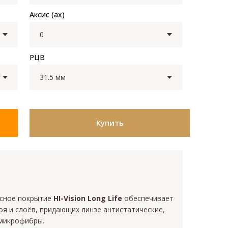
Аксис (ax)
РЦВ
Купить
ксное покрытие
HI-Vision Long Life
обеспечивает
я и слоёв, придающих линзе антистатические,
 микрофибры.