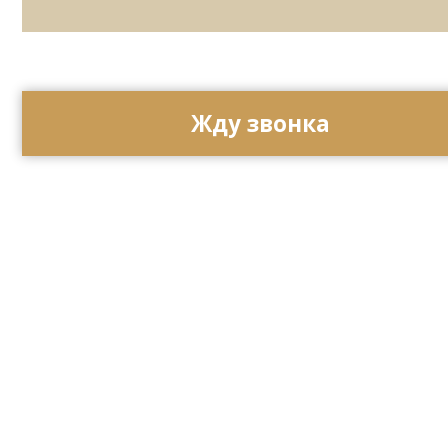
ИП Матвеева Олеся Олеговна
ИНН 165504091303
ОГРНИП 325169000100092