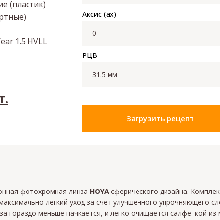
е (пластик)
Аксис (ax)
артные)
Wear 1.5 HVLL
РЦВ
т.
Загрузить рецепт
ионная фотохромная линза
HOYA
сферического дизайна. Компле
максимально лёгкий уход за счёт улучшенного упрочняющего сло
за гораздо меньше пачкается, и легко очищается салфеткой из