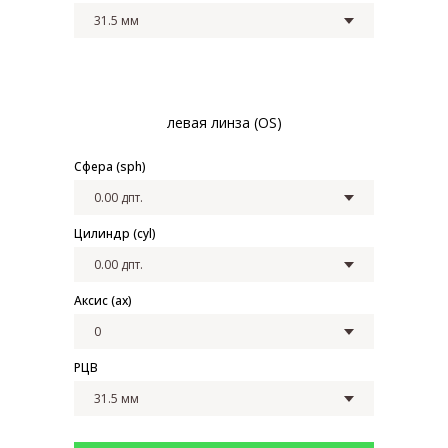
левая линза (OS)
Сфера (sph)
Цилиндр (cyl)
Закажите обратный
звонок
Аксис (ax)
РЦВ
+7