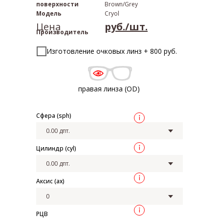
поверхности
Brown/Grey
Модель
Cryol
Цена
руб./шт.
Производитель
Изготовление очковых линз + 800 руб.
правая линза (OD)
Сфера (sph)
Цилиндр (cyl)
Аксис (ax)
РЦВ