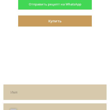
Отправить рецепт на WhatsApp
Я согласен с политикой
конфиденциальности
Купить
Жду звонка
ИП Матвеева Олеся Олеговна
ИНН
165504091303
ОГРНИП
325169000100092
Политика
Публичная оферта
конфиденциальности
© All Right Reserved. 2025.