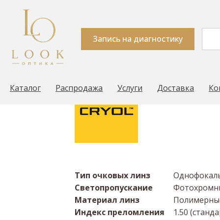
Линза Cryol Younge
brown/grey
Запись на диагностику
Look Оптика
Очковые линзы
Производит
→
→
Каталог
Распродажа
Услуги
Доставка
Ко
Тип очковых линз
Однофокал
Светопропускание
Фотохромн
Материал линз
Полимерные
Индекс преломления
1.50 (станд