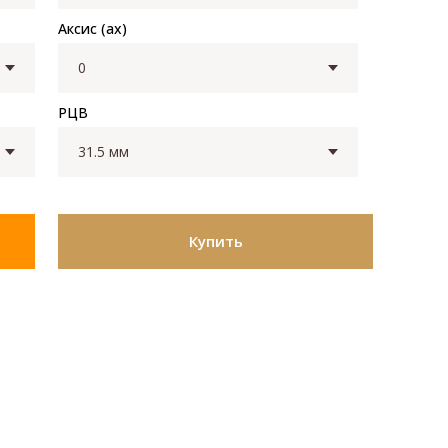
Аксис (ax)
РЦВ
Купить