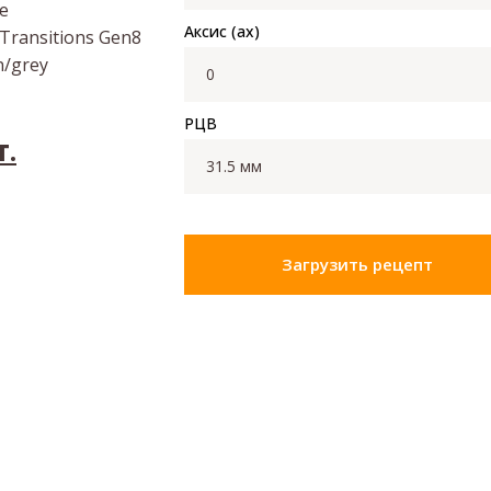
е
Аксис (ax)
 Transitions Gen8
/grey
РЦВ
т.
Загрузить рецепт
ок