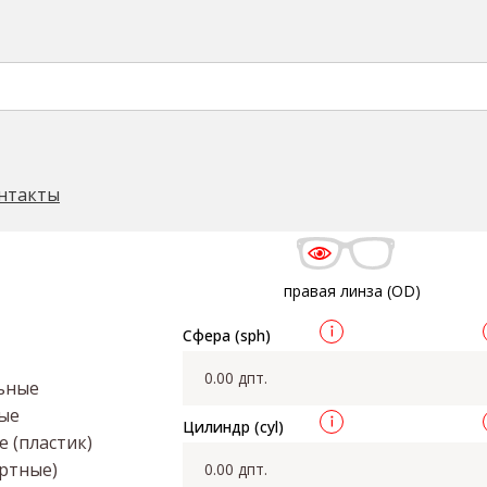
r 1.5 Transitions Gen8 
ель Cryol
Фотохромные очковые линзы Transitions
Cry
→
→
нтакты
правая линза (OD)
Сфера (sph)
ьные
ые
Цилиндр (cyl)
 (пластик)
артные)