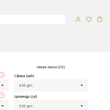
SHMC
ol Younger 1.5 Transitions Gen8 SHMC brown/grey
левая линза (OS)
Сфера (sph)
Цилиндр (cyl)