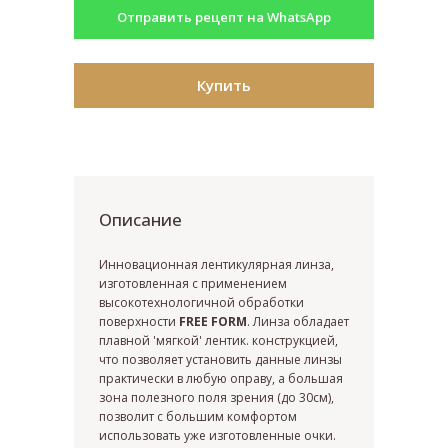
Отправить рецепт на WhatsApp
Купить
Описание
Инновационная лентикулярная линза,
изготовленная с применением
Закажите обратный
высокотехнологичной обработки
поверхности
FREE FORM
. Линза обладает
звонок
плавной 'мягкой' лентик. конструкцией,
что позволяет установить данные линзы
практически в любую оправу, а большая
зона полезного поля зрения (до 30см),
позволит с большим комфортом
использовать уже изготовленные очки.
+7