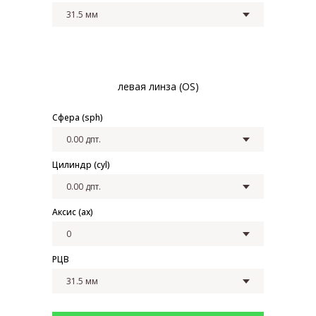
левая линза (OS)
Сфера (sph)
Цилиндр (cyl)
Аксис (ax)
РЦВ