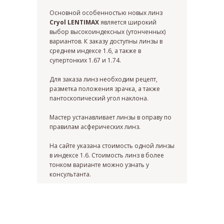
Основной особенностью новых линз
Cryol LENTIMAX
является широкий
выбор высокоиндексных (утонченных)
вариантов. К заказу доступны линзы в
среднем индексе 1.6, а также в
Я согласен с политикой
конфиденциальности
супертонких 1.67 и 1.74.
Жду звонка
Для заказа линз необходим рецепт,
разметка положения зрачка, а также
пантоскопический угол наклона.
Мастер устанавливает линзы в оправу по
правилам асферических линз.
ИП Матвеева Олеся Олеговна
На сайте указана стоимость одной линзы
ИНН
в индексе 1.6. Стоимость линз в более
165504091303
ОГРНИП
тонком варианте можно узнать у
325169000100092
консультанта.
Политика
Публичная оферта
конфиденциальности
© All Right Reserved. 2025.