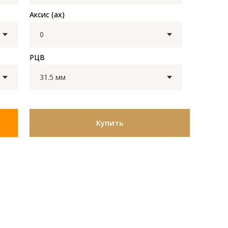
Аксис (ax)
РЦВ
Купить