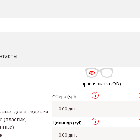
MC Gradient 70% - 0% br
ель Cryol
Cryol 1.56 HMC Gradient 70% - 0% brown/grey
→
нтакты
правая линза (OD)
Сфера (sph)
ные, для вождения
 (пластик)
Цилиндр (cyl)
енные)
е