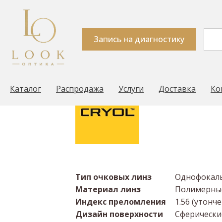
Линза Cryol 1.56 H
Запись на диагностику
Look Оптика
Очковые линзы
Производит
→
→
Каталог
Распродажа
Услуги
Доставка
Ко
Тип очковых линз
Однофокаль
Материал линз
Полимерные
Индекс преломления
1.56 (утонч
Дизайн поверхности
Сферически