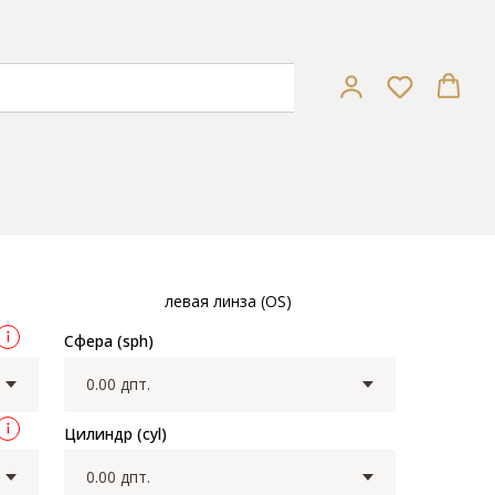
own/grey
левая линза (OS)
Сфера (sph)
Цилиндр (cyl)