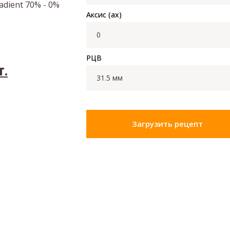
adient 70% - 0%
Аксис (ax)
РЦВ
т.
Загрузить рецепт
ок