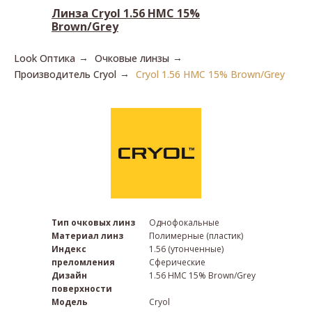
Загрузить рецепт
Линза Cryol 1.56 HMC 15%
Brown/Grey
Look Оптика
Очковые линзы
→
→
Производитель Cryol
Cryol 1.56 HMC 15% Brown/Grey
→
Тип очковых линз
Однофокальные
Материал линз
Полимерные (пластик)
Индекс
1.56 (утонченные)
преломления
Сферические
Дизайн
1.56 HMC 15% Brown/Grey
поверхности
Модель
Cryol