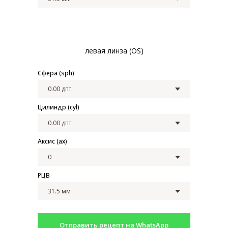
левая линза (OS)
Сфера (sph)
Цилиндр (cyl)
Закажите обратный
звонок
Аксис (ax)
РЦВ
+7
Отправить рецепт на WhatsApp