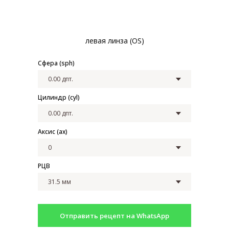
левая линза (OS)
Сфера (sph)
Цилиндр (cyl)
Аксис (ax)
Закажите обратный
РЦВ
звонок
Отправить рецепт на WhatsApp