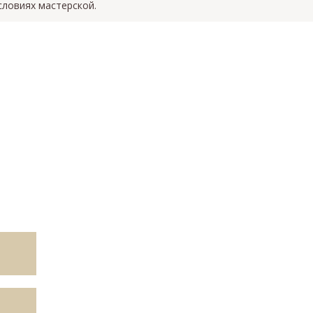
словиях мастерской.
ок