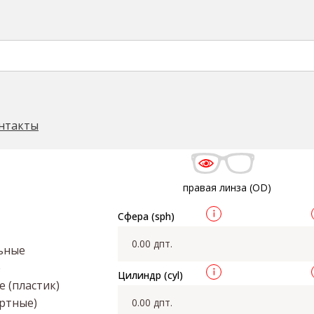
ель Cryol
Cryol 1.5 HC
→
нтакты
правая линза (OD)
Сфера (sph)
ьные
е
Цилиндр (cyl)
 (пластик)
артные)