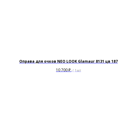
+7
Я согласен с политикой
конфиденциальности
Жду звонка
Оправа для очков NEO LOOK Glamaur 8131 цв 187
10 700
₽.
/
1 шт
ИП Матвеева Олеся Олеговна
ИНН
165504091303
ОГРНИП
325169000100092
Политика
Публичная оферта
конфиденциальности
© All Right Reserved. 2025.