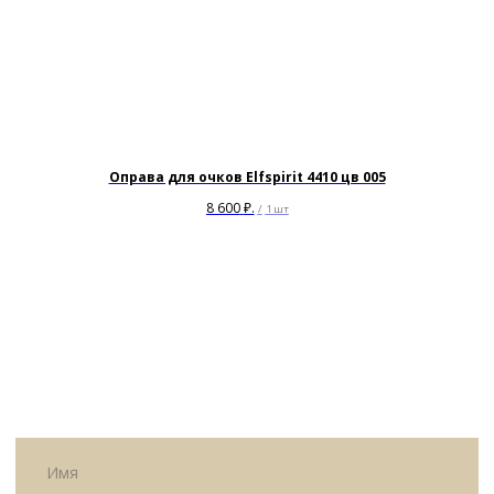
Я согласен с политикой
конфиденциальности
Жду звонка
Оправа для очков Elfspirit 4410 цв 005
8 600
₽.
/
1 шт
ИП Матвеева Олеся Олеговна
ИНН
165504091303
ОГРНИП
325169000100092
Политика
Публичная оферта
конфиденциальности
© All Right Reserved. 2025.