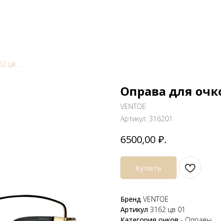
Оправа для очков VENTOE 3162 цв 01
Оправа для очк
VENTOE
Артикул:
316201
6500,00
₽.
Купить
Бренд
VENTOE
Артикул
3162 цв 01
Категория очков
- Оправы