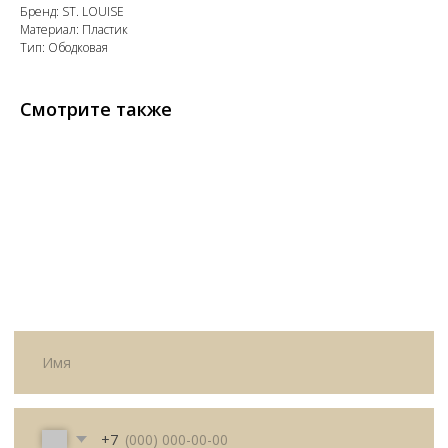
Бренд: ST. LOUISE
Материал: Пластик
Тип: Ободковая
+7
Смотрите также
Я согласен с политикой
конфиденциальности
Жду звонка
ИП Матвеева Олеся Олеговна
ИНН
165504091303
ОГРНИП
325169000100092
Политика