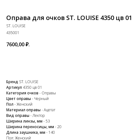
Оправа для очков ST. LOUISE 4350 цв 01
ST. LOUISE
435001
7600,00
₽.
Купить
Бренд
ST. LOUISE
Артикул
4350 цв 01
Категория очков
- Оправы
Цвет оправы
- Черный
Пол
- Женский
Материал оправы
- Ацетат
Закажите обратный
Вид оправы
- Лектор
Ширина линзы, мм
- 53
звонок
Ширина переносицы, мм
- 20
Длина заушника, мм
- 140
Пол: Женский