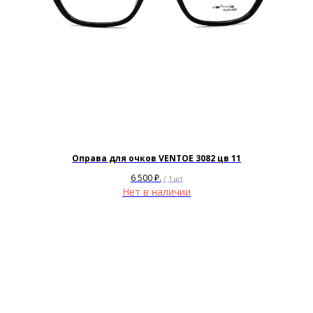
+7
Я согласен с политикой
конфиденциальности
Жду звонка
Оправа для очков VENTOE 3082 цв 11
6 500
₽.
/
1 шт
Нет в наличии
ИП Матвеева Олеся Олеговна
ИНН
165504091303
ОГРНИП
325169000100092
Политика
Публичная оферта
конфиденциальности