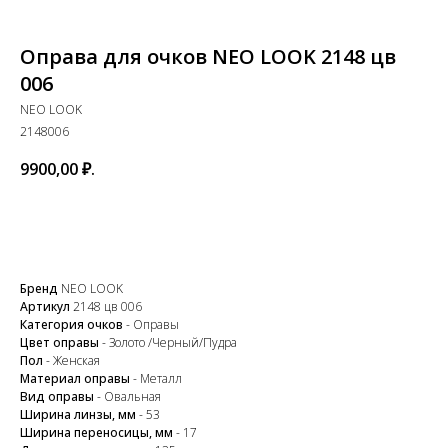
Оправа для очков NEO LOOK 2148 цв
006
NEO LOOK
2148006
9900,00
₽.
Купить
Бренд
NEO LOOK
Артикул
2148 цв 006
Категория очков
- Оправы
Цвет оправы
- Золото /Черный/Пудра
Пол
- Женская
Закажите обратный
Материал оправы
- Металл
Вид оправы
- Овальная
звонок
Ширина линзы, мм
- 53
Ширина переносицы, мм
- 17