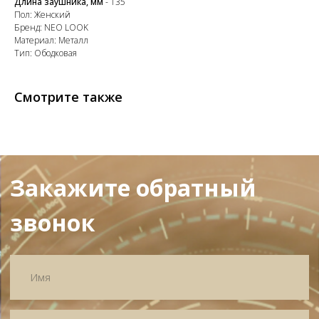
Длина заушника, мм
- 135
Пол: Женский
Бренд: NEO LOOK
Материал: Металл
Тип: Ободковая
+7
Смотрите также
Я согласен с политикой
конфиденциальности
Жду звонка
ИП Матвеева Олеся Олеговна
ИНН
165504091303
ОГРНИП
325169000100092