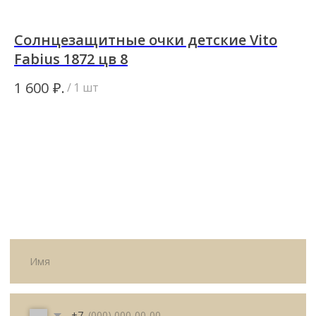
Солнцезащитные очки детские Vito
С
Fabius 1872 цв 8
0
ИП Матвеева Олеся Олеговна
ИНН
₽.
1 600
6 
/
1 шт
165504091303
ОГРНИП
325169000100092
Политика
Публичная оферта
конфиденциальности
© All Right Reserved. 2025.