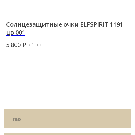
Солнцезащитные очки ELFSPIRIT 1191
С
цв 001
ц
ИП Матвеева Олеся Олеговна
ИНН
₽.
5 800
32
/
1 шт
165504091303
ОГРНИП
325169000100092
Политика
Публичная оферта
конфиденциальности
© All Right Reserved. 2025.