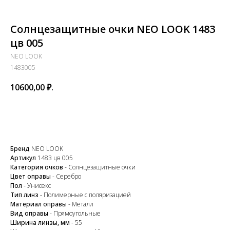
Солнцезащитные очки NEO LOOK 1483
цв 005
NEO LOOK
1483005
10600,00
₽.
В корзину
Бренд
NEO LOOK
Артикул
1483 цв 005
Категория очков
- Солнцезащитные очки
Цвет оправы
- Серебро
Пол
- Унисекс
Тип линз
- Полимерные с поляризацией
Материал оправы
- Металл
Закажите обратный
Вид оправы
- Прямоугольные
Ширина линзы, мм
- 55