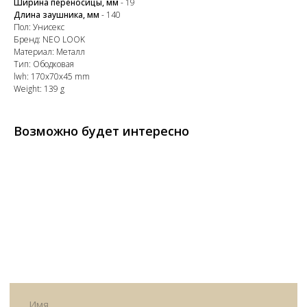
звонок
Ширина переносицы, мм
- 19
Длина заушника, мм
- 140
Пол: Унисекс
Бренд: NEO LOOK
Материал: Металл
Тип: Ободковая
lwh: 170x70x45 mm
+7
Weight: 139 g
Возможно будет интересно
Я согласен с политикой
конфиденциальности
Жду звонка
ИП Матвеева Олеся Олеговна
ИНН
165504091303