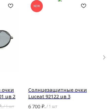
NEW
 очки
Солнцезащитные очки
Со
1 цв 2
Luceat 92122 цв 3
Fab
₽.
₽.
6 700
8 8
/
1 шт
/
1 шт