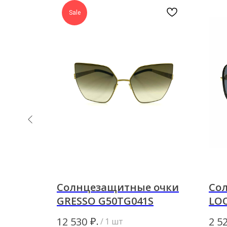
Sale
 очки
Солнцезащитные очки
Со
GRESSO G50TG041S
LOO
₽.
12 530
2 5
/
1 шт