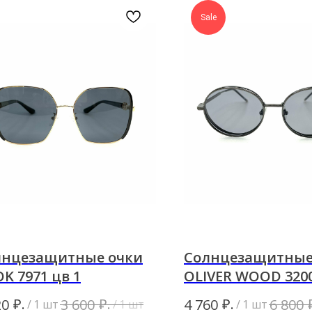
Sale
лнцезащитные очки
Солнцезащитные
K 7971 цв 1
OLIVER WOOD 3200
₽.
₽.
₽.
20
3 600
4 760
6 800
/
1 шт
/
1 шт
/
1 шт