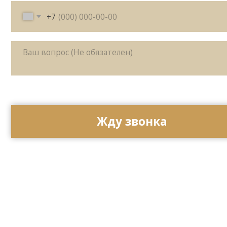
Жду звонка
ИП Матвеева Олеся Олеговна
ИНН 165504091303
ОГРНИП 325169000100092