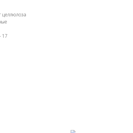
т целлюлоза
ные
- 17