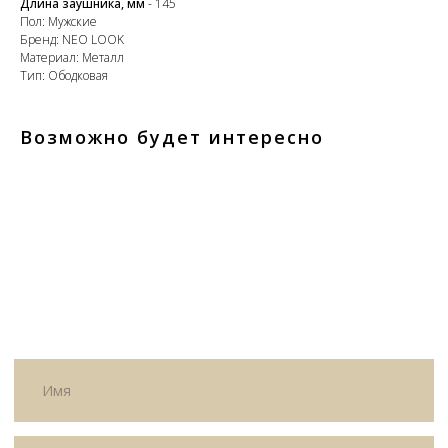
Длина заушника, мм
- 145
Пол: Мужские
Бренд: NEO LOOK
Материал: Металл
Тип: Ободковая
+7
Возможно будет интересно
Я согласен с политикой
конфиденциальности
Жду звонка
ИП Матвеева Олеся Олеговна
ИНН
165504091303
ОГРНИП
325169000100092