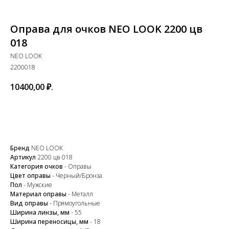
Оправа для очков NEO LOOK 2200 цв
018
NEO LOOK
2200018
10400,00
₽.
В корзину
Бренд
NEO LOOK
Артикул
2200 цв 018
Категория очков
- Оправы
Цвет оправы
- Черный/Бронза
Пол
- Мужские
Закажите обратный
Материал оправы
- Металл
Вид оправы
- Прямоугольные
звонок
Ширина линзы, мм
- 55
Ширина переносицы, мм
- 18