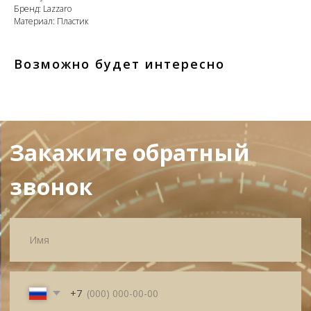
Бренд: Lazzarо
Материал: Пластик
+7
Возможно будет интересно
Я согласен с политикой
конфиденциальности
Жду звонка
ИП Матвеева Олеся Олеговна
ИНН
165504091303
ОГРНИП
325169000100092
Политика
Публичная оферта
конфиденциальности