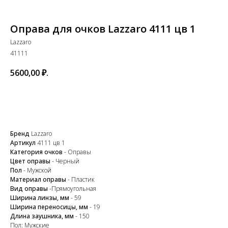
Оправа для очков Lazzaro 4111 цв 1
Lazzaro
41111
5600,00
₽.
В корзину
Бренд
Lazzaro
Артикул
4111
цв 1
Категория очков
- Оправы
Цвет оправы
- Черный
Пол
- Мужской
Закажите обратный
Материал оправы
- Пластик
Вид оправы
-Прямоугольная
звонок
Ширина линзы, мм
- 59
Ширина переносицы, мм
- 19
Длина заушника, мм
- 150
Пол: Мужские