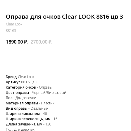
Оправа для очков Clear LOOK 8816 цв 3
Clear Look
88163
1890,00
₽.
2700,00
₽.
В корзину
Бренд
Clear Look
Артикул
8816 цв 3
Категория очков
- Оправы
Цвет оправы
- Черный/Бирюзовый
Пол
- Для девочки
Материал оправы
- Пластик
Вид оправы
- Овальный
Закажите обратный
Ширина линзы, мм
- 46
Ширина переносицы, мм
- 15
звонок
Длина заушника, мм
- 130
Пол: Для девочек