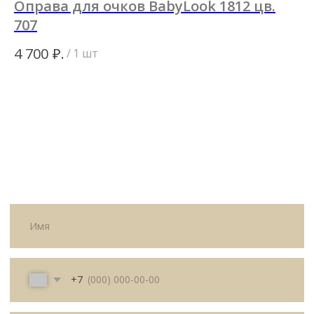
Оправа для очков BabyLook 1812 цв.
О
707
8
ИП Матвеева Олеся Олеговна
₽.
4 700
3 
/
1 шт
ИНН
165504091303
ОГРНИП
325169000100092
Политика
Публичная оферта
конфиденциальности
© All Right Reserved. 2025.