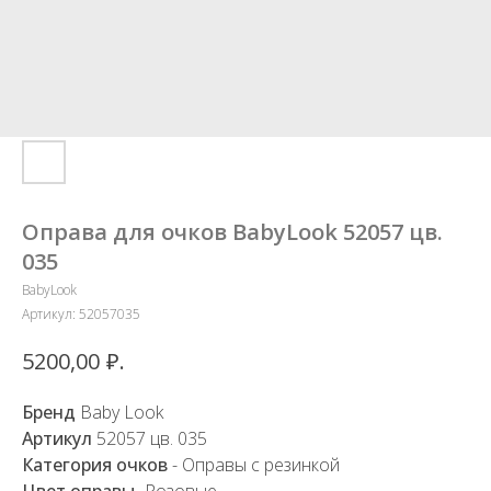
Оправа для очков BabyLook 52057 цв.
035
BabyLook
Артикул:
52057035
₽.
5200,00
Бренд
Baby Look
Артикул
52057 ц
в. 035
Категория очков
- Оправы с резинкой
Цвет оправы
-Розовые