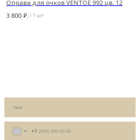
Оправа для очков VENTOE 992 цв. 12
О
0
₽.
3 800
/
1 шт
ИП Матвеева Олеся Олеговна
3 
ИНН
Не
165504091303
ОГРНИП
325169000100092
Политика
Публичная оферта
конфиденциальности
© All Right Reserved. 2025.