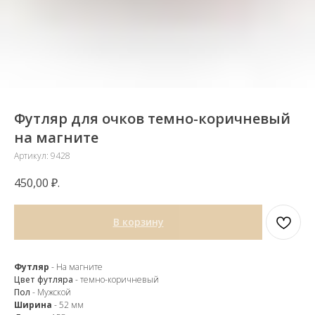
Футляр для очков темно-коричневый
на магните
Артикул:
9428
450,00
₽.
В корзину
Закажите обратный
звонок
Футляр
- На магните
Цвет футляра
- темно-коричневый
Пол
- Мужской
Ширина
- 52 мм