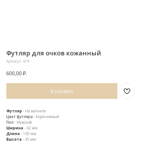
Футляр для очков кожанный
Артикул:
419
600,00
₽.
В корзину
Закажите обратный
звонок
Футляр
- На магните
Цвет футляра
- Коричневый
Пол
- Мужской
Ширина
- 62 мм
Длина
- 165 мм
Высота
- 35 мм