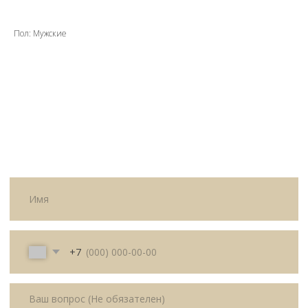
+7
Пол: Мужские
Я согласен с политикой
конфиденциальности
Жду звонка
ИП Матвеева Олеся Олеговна
ИНН
165504091303
ОГРНИП
325169000100092
Политика
Публичная оферта
конфиденциальности
© All Right Reserved. 2025.